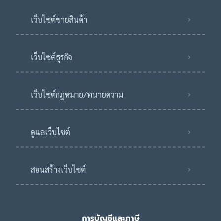
เว็บไซต์ขายสินค้า
เว็บไซต์ธุรกิจ
เว็บไซต์กฎหมาย/ทนายความ
ดูแลเว็บไซต์
สอนสร้างเว็บไซต์
การบัญชีและภาษี